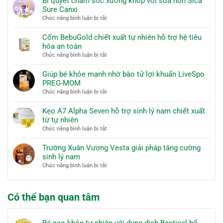
Bí quyết chăm sóc xương khớp với sữa non Sica
khỏe
Sure Canxi
tự
ở
Chức năng bình luận bị tắt
nhiên
Bí
với
quyết
Cốm BebuGold chiết xuất tự nhiên hỗ trợ hệ tiêu
dung
chăm
hóa an toàn
dịch
sóc
ở
Chức năng bình luận bị tắt
Bestical
xương
Cốm
bổ
khớp
BebuGold
Giúp bé khỏe mạnh nhờ bào tử lợi khuẩn LiveSpo
sung
với
chiết
PREG-MOM
Canxi
sữa
xuất
ở
Chức năng bình luận bị tắt
non
tự
Giúp
Sica
nhiên
bé
Kẹo A7 Alpha Seven hỗ trợ sinh lý nam chiết xuất
Sure
hỗ
khỏe
từ tự nhiên
Canxi
trợ
mạnh
ở
Chức năng bình luận bị tắt
hệ
nhờ
Kẹo
tiêu
bào
A7
Trường Xuân Vương Vesta giải pháp tăng cường
hóa
tử
Alpha
sinh lý nam
an
lợi
Seven
toàn
ở
Chức năng bình luận bị tắt
khuẩn
hỗ
Trường
LiveSpo
trợ
Xuân
PREG-
sinh
Vương
MOM
Có thể bạn quan tâm
lý
Vesta
nam
giải
chiết
pháp
xuất
Bé cao khỏe tự nhiên với dung dịch Bestical bổ