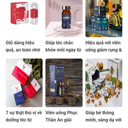
Giữ dáng hiệu
Giúp tóc chắc
Hiệu quả với viên
quả, an toàn nhờ
khỏe mỗi ngày từ
uống giảm rụng &
thạch giảm cân
viên uống Okami
mọc tóc Okami
Jelly Slim
Nhật Bản
Nhật Bản
7 sự thật thú vị về
Viên uống Phục
Giúp bé thông
dưỡng tóc từ
Thần An giải
minh, sáng dạ với
Combo bộ 3 tế
pháp an toàn cho
cốm Noben Kid