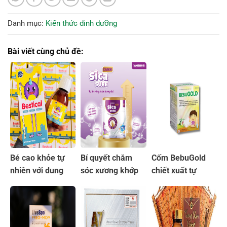
Danh mục:
Kiến thức dinh dưỡng
Bài viết cùng chủ đề:
Bé cao khỏe tự
Bí quyết chăm
Cốm BebuGold
nhiên với dung
sóc xương khớp
chiết xuất tự
dịch Bestical bổ
với sữa non Sica
nhiên hỗ trợ hệ
sung Canxi
Sure Canxi
tiêu hóa an toàn