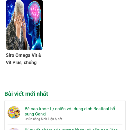
bào Vlive
người hay quên
Platinum
Siro Omega Vit &
Vit Plus, chống
oxy hóa tốt cho
não bộ
Bài viết mới nhất
Bé cao khỏe tự nhiên với dung dịch Bestical bổ
sung Canxi
ở
Chức năng bình luận bị tắt
Bé
cao