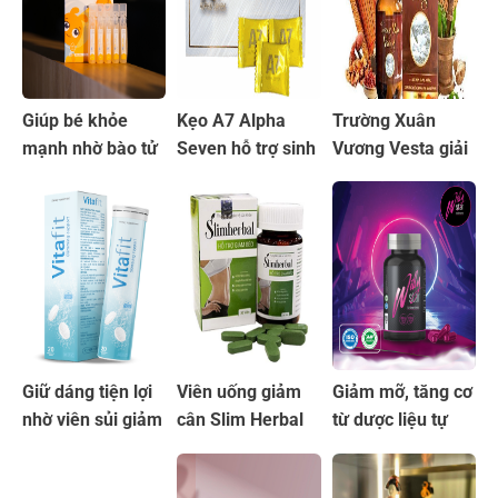
Giúp bé khỏe
Kẹo A7 Alpha
Trường Xuân
mạnh nhờ bào tử
Seven hỗ trợ sinh
Vương Vesta giải
lợi khuẩn LiveSpo
lý nam chiết xuất
pháp tăng cường
PREG-MOM
từ tự nhiên
sinh lý nam
Giữ dáng tiện lợi
Viên uống giảm
Giảm mỡ, tăng cơ
nhờ viên sủi giảm
cân Slim Herbal
từ dược liệu tự
cân tự nhiên
chiết xuất từ thiên
nhiên viên uống
Vitafit
nhiên
Willy Star