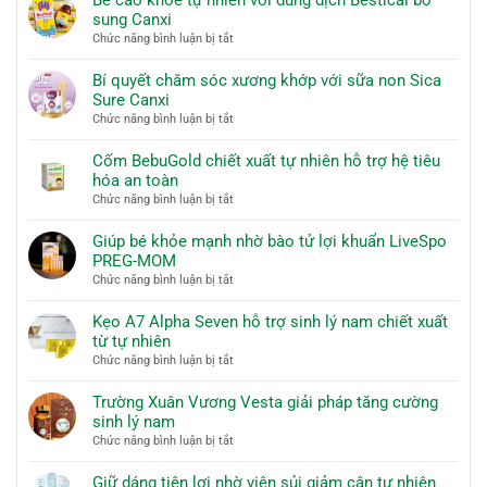
tăng
từ
sung Canxi
cường
tự
ở
Chức năng bình luận bị tắt
sinh
nhiên
Bé
lý
cao
nam
Bí quyết chăm sóc xương khớp với sữa non Sica
khỏe
Sure Canxi
tự
ở
Chức năng bình luận bị tắt
nhiên
Bí
với
quyết
Cốm BebuGold chiết xuất tự nhiên hỗ trợ hệ tiêu
dung
chăm
hóa an toàn
dịch
sóc
ở
Chức năng bình luận bị tắt
Bestical
xương
Cốm
bổ
khớp
BebuGold
Giúp bé khỏe mạnh nhờ bào tử lợi khuẩn LiveSpo
sung
với
chiết
PREG-MOM
Canxi
sữa
xuất
ở
Chức năng bình luận bị tắt
non
tự
Giúp
Sica
nhiên
bé
Kẹo A7 Alpha Seven hỗ trợ sinh lý nam chiết xuất
Sure
hỗ
khỏe
từ tự nhiên
Canxi
trợ
mạnh
ở
Chức năng bình luận bị tắt
hệ
nhờ
Kẹo
tiêu
bào
A7
Trường Xuân Vương Vesta giải pháp tăng cường
hóa
tử
Alpha
sinh lý nam
an
lợi
Seven
toàn
ở
Chức năng bình luận bị tắt
khuẩn
hỗ
Trường
LiveSpo
trợ
Xuân
Giữ dáng tiện lợi nhờ viên sủi giảm cân tự nhiên
PREG-