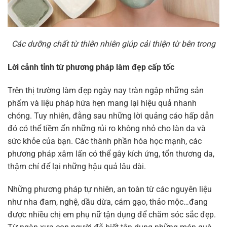
Các dưỡng chất từ thiên nhiên giúp cải thiện từ bên trong
Lời cảnh tỉnh từ phương pháp làm đẹp cấp tốc
Trên thị trường làm đẹp ngày nay tràn ngập những sản
phẩm và liệu pháp hứa hẹn mang lại hiệu quả nhanh
chóng. Tuy nhiên, đằng sau những lời quảng cáo hấp dẫn
đó có thể tiềm ẩn những rủi ro không nhỏ cho làn da và
sức khỏe của bạn. Các thành phần hóa học mạnh, các
phương pháp xâm lấn có thể gây kích ứng, tổn thương da,
thậm chí để lại những hậu quả lâu dài.
Những phương pháp tự nhiên, an toàn từ các nguyên liệu
như nha đam, nghệ, dầu dừa, cám gạo, thảo mộc…đang
được nhiều chị em phụ nữ tận dụng để chăm sóc sắc đẹp.