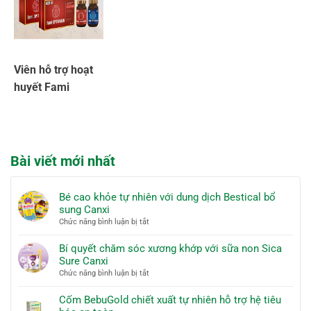
Viên hỗ trợ hoạt
huyết Fami
Optibrain tăng
tuần hoàn máu
Bài viết mới nhất
Bé cao khỏe tự nhiên với dung dịch Bestical bổ
sung Canxi
ở
Chức năng bình luận bị tắt
Bé
cao
Bí quyết chăm sóc xương khớp với sữa non Sica
khỏe
Sure Canxi
tự
ở
Chức năng bình luận bị tắt
nhiên
Bí
với
quyết
Cốm BebuGold chiết xuất tự nhiên hỗ trợ hệ tiêu
dung
chăm