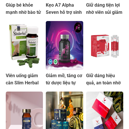
Giúp bé khỏe
Kẹo A7 Alpha
Giữ dáng tiện lợi
mạnh nhờ bào tử
Seven hỗ trợ sinh
nhờ viên sủi giảm
lợi khuẩn LiveSpo
lý nam chiết xuất
cân tự nhiên
PREG-MOM
từ tự nhiên
Vitafit
Viên uống giảm
Giảm mỡ, tăng cơ
Giữ dáng hiệu
cân Slim Herbal
từ dược liệu tự
quả, an toàn nhờ
chiết xuất từ thiên
nhiên viên uống
thạch giảm cân
nhiên
Willy Star
Jelly Slim