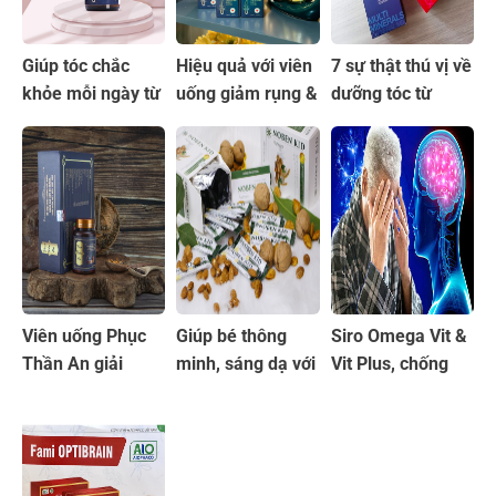
Giúp tóc chắc
Hiệu quả với viên
7 sự thật thú vị về
khỏe mỗi ngày từ
uống giảm rụng &
dưỡng tóc từ
viên uống Okami
mọc tóc Okami
Combo bộ 3 tế
Nhật Bản
Nhật Bản
bào Vlive
Viên uống Phục
Giúp bé thông
Siro Omega Vit &
Thần An giải
minh, sáng dạ với
Vit Plus, chống
pháp an toàn cho
cốm Noben Kid
oxy hóa tốt cho
người hay quên
Platinum
não bộ