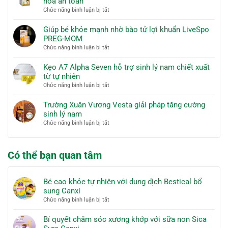
hóa an toàn
dịch
sóc
ở
Chức năng bình luận bị tắt
Bestical
xương
Cốm
bổ
khớp
BebuGold
Giúp bé khỏe mạnh nhờ bào tử lợi khuẩn LiveSpo
sung
với
chiết
PREG-MOM
Canxi
sữa
xuất
ở
Chức năng bình luận bị tắt
non
tự
Giúp
Sica
nhiên
bé
Kẹo A7 Alpha Seven hỗ trợ sinh lý nam chiết xuất
Sure
hỗ
khỏe
từ tự nhiên
Canxi
trợ
mạnh
ở
Chức năng bình luận bị tắt
hệ
nhờ
Kẹo
tiêu
bào
A7
Trường Xuân Vương Vesta giải pháp tăng cường
hóa
tử
Alpha
sinh lý nam
an
lợi
Seven
toàn
ở
Chức năng bình luận bị tắt
khuẩn
hỗ
Trường
LiveSpo
trợ
Xuân
PREG-
sinh
Vương
MOM
Có thể bạn quan tâm
lý
Vesta
nam
giải
chiết
pháp
xuất
Bé cao khỏe tự nhiên với dung dịch Bestical bổ
tăng
từ
sung Canxi
cường
tự
ở
Chức năng bình luận bị tắt
sinh
nhiên
Bé
lý
cao
nam
Bí quyết chăm sóc xương khớp với sữa non Sica
khỏe