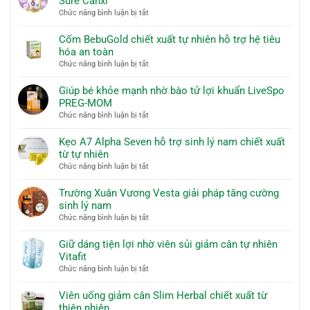
Sure Canxi
tự
ở
Chức năng bình luận bị tắt
nhiên
Bí
với
quyết
Cốm BebuGold chiết xuất tự nhiên hỗ trợ hệ tiêu
dung
chăm
hóa an toàn
dịch
sóc
ở
Chức năng bình luận bị tắt
Bestical
xương
Cốm
bổ
khớp
BebuGold
Giúp bé khỏe mạnh nhờ bào tử lợi khuẩn LiveSpo
sung
với
chiết
PREG-MOM
Canxi
sữa
xuất
ở
Chức năng bình luận bị tắt
non
tự
Giúp
Sica
nhiên
bé
Kẹo A7 Alpha Seven hỗ trợ sinh lý nam chiết xuất
Sure
hỗ
khỏe
từ tự nhiên
Canxi
trợ
mạnh
ở
Chức năng bình luận bị tắt
hệ
nhờ
Kẹo
tiêu
bào
A7
Trường Xuân Vương Vesta giải pháp tăng cường
hóa
tử
Alpha
sinh lý nam
an
lợi
Seven
toàn
ở
Chức năng bình luận bị tắt
khuẩn
hỗ
Trường
LiveSpo
trợ
Xuân
Giữ dáng tiện lợi nhờ viên sủi giảm cân tự nhiên
PREG-
sinh
Vương
Vitafit
MOM
lý
Vesta
ở
Chức năng bình luận bị tắt
nam
giải
Giữ
chiết
pháp
dáng
Viên uống giảm cân Slim Herbal chiết xuất từ
xuất
tăng
tiện
thiên nhiên
từ