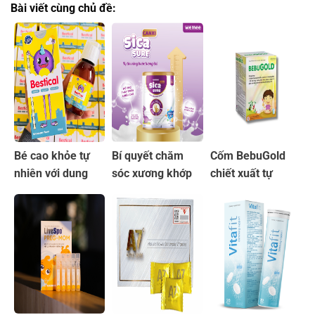
Bài viết cùng chủ đề:
Bé cao khỏe tự
Bí quyết chăm
Cốm BebuGold
nhiên với dung
sóc xương khớp
chiết xuất tự
dịch Bestical bổ
với sữa non Sica
nhiên hỗ trợ hệ
sung Canxi
Sure Canxi
tiêu hóa an toàn