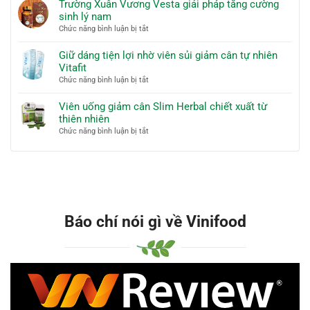
A7
Trường Xuân Vương Vesta giải pháp tăng cường
hóa
tử
Alpha
sinh lý nam
an
lợi
Seven
toàn
ở
Chức năng bình luận bị tắt
khuẩn
hỗ
Trường
LiveSpo
trợ
Xuân
Giữ dáng tiện lợi nhờ viên sủi giảm cân tự nhiên
PREG-
sinh
Vương
Vitafit
MOM
lý
Vesta
ở
Chức năng bình luận bị tắt
nam
giải
Giữ
chiết
pháp
dáng
Viên uống giảm cân Slim Herbal chiết xuất từ
xuất
tăng
tiện
thiên nhiên
từ
cường
lợi
tự
ở
Chức năng bình luận bị tắt
sinh
nhờ
nhiên
Viên
lý
viên
uống
nam
sủi
giảm
giảm
cân
cân
Slim
tự
Herbal
nhiên
chiết
Báo chí nói gì về Vinifood
Vitafit
xuất
từ
thiên
nhiên