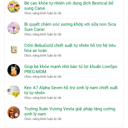
Bé cao khỏe tự nhiên với dung dịch Bestical bổ
sung Canxi
ở
Chức năng bình luận bị tắt
Bé
cao
Bí quyết chăm sóc xương khớp với sữa non Sica
khỏe
Sure Canxi
tự
ở
Chức năng bình luận bị tắt
nhiên
Bí
với
quyết
Cốm BebuGold chiết xuất tự nhiên hỗ trợ hệ tiêu
dung
chăm
hóa an toàn
dịch
sóc
ở
Chức năng bình luận bị tắt
Bestical
xương
Cốm
bổ
khớp
BebuGold
Giúp bé khỏe mạnh nhờ bào tử lợi khuẩn LiveSpo
sung
với
chiết
PREG-MOM
Canxi
sữa
xuất
ở
Chức năng bình luận bị tắt
non
tự
Giúp
Sica
nhiên
bé
Kẹo A7 Alpha Seven hỗ trợ sinh lý nam chiết xuất
Sure
hỗ
khỏe
từ tự nhiên
Canxi
trợ
mạnh
ở
Chức năng bình luận bị tắt
hệ
nhờ
Kẹo
tiêu
bào
A7
Trường Xuân Vương Vesta giải pháp tăng cường
hóa
tử
Alpha
sinh lý nam
an
lợi
Seven
toàn
ở
Chức năng bình luận bị tắt
khuẩn
hỗ
Trường
LiveSpo
trợ