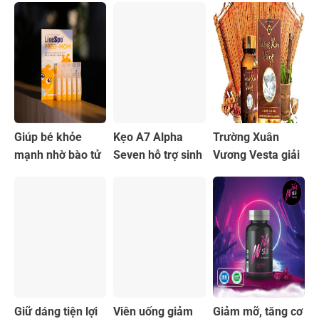
sung Canxi
Sure Canxi
tiêu hóa an toàn
Giúp bé khỏe
Kẹo A7 Alpha
Trường Xuân
mạnh nhờ bào tử
Seven hỗ trợ sinh
Vương Vesta giải
lợi khuẩn LiveSpo
lý nam chiết xuất
pháp tăng cường
PREG-MOM
từ tự nhiên
sinh lý nam
Giữ dáng tiện lợi
Viên uống giảm
Giảm mỡ, tăng cơ