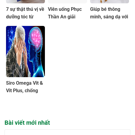
7 sự thật thú vị về
Viên uống Phục
Giúp bé thông
dưỡng tóc từ
Thần An giải
minh, sáng dạ với
Combo bộ 3 tế
pháp an toàn cho
cốm Noben Kid
bào Vlive
người hay quên
Platinum
Siro Omega Vit &
Vit Plus, chống
oxy hóa tốt cho
não bộ
Bài viết mới nhất