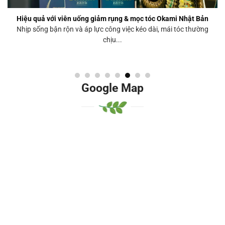
Sản phẩm bổ sung collagen: Giải pháp chống lão hóa dành cho
phụ nữ hiện đại
Lão hóa da là một quá trình tự nhiên, không thể tránh khỏi,
nhưng hoàn...
Google Map
Google Mhjkhjap