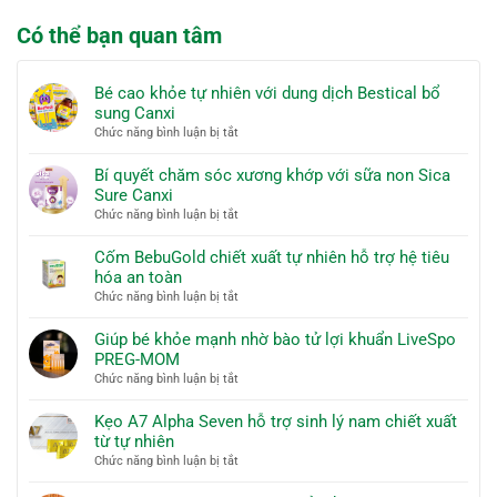
Xuân
PREG-
sinh
Vương
MOM
Có thể bạn quan tâm
lý
Vesta
nam
giải
chiết
pháp
xuất
Bé cao khỏe tự nhiên với dung dịch Bestical bổ
tăng
từ
sung Canxi
cường
tự
ở
Chức năng bình luận bị tắt
sinh
nhiên
Bé
lý
cao
nam
Bí quyết chăm sóc xương khớp với sữa non Sica
khỏe
Sure Canxi
tự
ở
Chức năng bình luận bị tắt
nhiên
Bí
với
quyết
Cốm BebuGold chiết xuất tự nhiên hỗ trợ hệ tiêu
dung
chăm
hóa an toàn
dịch
sóc
ở
Chức năng bình luận bị tắt
Bestical
xương
Cốm
bổ
khớp
BebuGold
Giúp bé khỏe mạnh nhờ bào tử lợi khuẩn LiveSpo
sung
với
chiết
PREG-MOM
Canxi
sữa
xuất
ở
Chức năng bình luận bị tắt
non
tự
Giúp
Sica
nhiên
bé
Kẹo A7 Alpha Seven hỗ trợ sinh lý nam chiết xuất
Sure
hỗ
khỏe
từ tự nhiên
Canxi
trợ
mạnh
ở
Chức năng bình luận bị tắt
hệ
nhờ
Kẹo
tiêu
bào