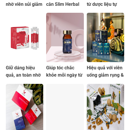
nhờ viên sủi giảm
cân Slim Herbal
từ dược liệu tự
cân tự nhiên
chiết xuất từ thiên
nhiên viên uống
Vitafit
nhiên
Willy Star
Giữ dáng hiệu
Giúp tóc chắc
Hiệu quả với viên
quả, an toàn nhờ
khỏe mỗi ngày từ
uống giảm rụng &
thạch giảm cân
viên uống Okami
mọc tóc Okami
Jelly Slim
Nhật Bản
Nhật Bản