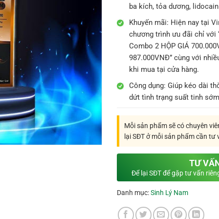
ba kích, tỏa dương, lidocai
Khuyến mãi:
Hiện nay tại V
chương trình ưu đãi chỉ vớ
Combo 2 HỘP GIÁ 700.000
987.000VNĐ” cùng với nhiề
khi mua tại cửa hàng.
Công dụng: Giúp kéo dài th
dứt tình trạng suất tinh sớm
Mỗi sản phẩm sẽ có chuyên viên
lại SĐT ở mỗi sản phẩm cần tư 
TƯ VẤ
Để lại SĐT để gặp tư vấn riê
Danh mục:
Sinh Lý Nam