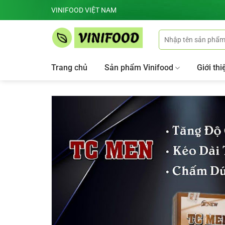
Skip
VINIFOOD VIỆT NAM
to
content
Tìm
kiếm:
Trang chủ
Sản phẩm Vinifood
Giới thi