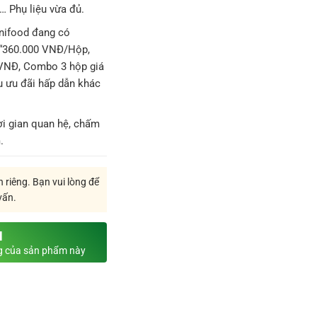
n… Phụ liệu vừa đủ.
inifood đang có
i “360.000 VNĐ/Hộp,
VNĐ, Combo 3 hộp giá
u ưu đãi hấp dẫn khác
ời gian quan hệ, chấm
.
 riêng. Bạn vui lòng để
vấn.
N
ng của sản phẩm này