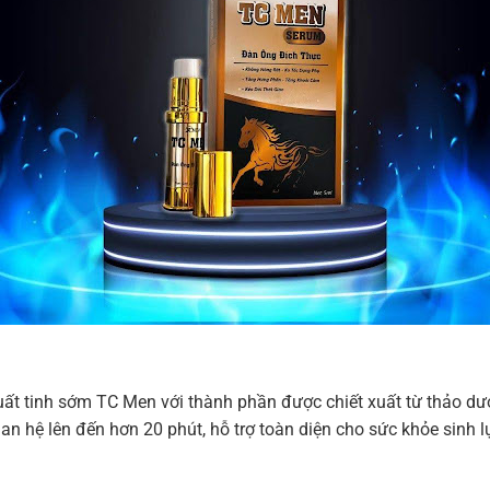
t tinh sớm TC Men với thành phần được chiết xuất từ thảo dược
 quan hệ lên đến hơn 20 phút, hỗ trợ toàn diện cho sức khỏe sinh 