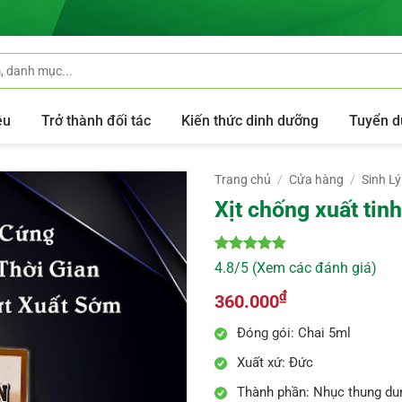
ệu
Trở thành đối tác
Kiến thức dinh dưỡng
Tuyển d
Trang chủ
/
Cửa hàng
/
Sinh L
Xịt chống xuất ti
4.8
10
trên 5
4.8/5 (Xem các đánh giá)
dựa trên
đánh giá
₫
360.000
Đóng gói: Chai 5ml
Xuất xứ: Đức
Thành phần: Nhục thung du