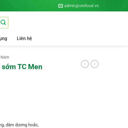
admin@vinifood.vn
ụng
Liên hệ
ý Nam
nh sớm TC Men
ng, dâm dương hoắc,