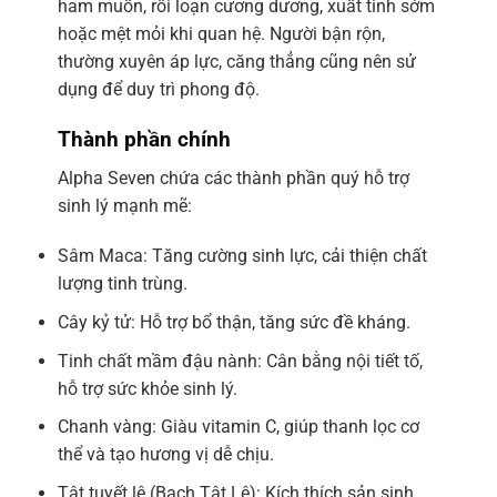
ham muốn, rối loạn cương dương, xuất tinh sớm
hoặc mệt mỏi khi quan hệ. Người bận rộn,
thường xuyên áp lực, căng thẳng cũng nên sử
dụng để duy trì phong độ.
Thành phần chính
Alpha Seven chứa các thành phần quý hỗ trợ
sinh lý mạnh mẽ:
Sâm Maca: Tăng cường sinh lực, cải thiện chất
lượng tinh trùng.
Cây kỷ tử: Hỗ trợ bổ thận, tăng sức đề kháng.
Tinh chất mầm đậu nành: Cân bằng nội tiết tố,
hỗ trợ sức khỏe sinh lý.
Chanh vàng: Giàu vitamin C, giúp thanh lọc cơ
thể và tạo hương vị dễ chịu.
Tật tuyết lê (Bạch Tật Lê): Kích thích sản sinh