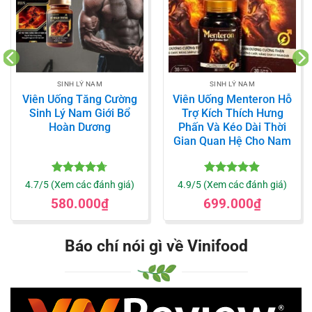
SINH LÝ NAM
SINH LÝ NAM
Viên Uống Tăng Cường
Viên Uống Menteron Hỗ
Sinh Lý Nam Giới Bổ
Trợ Kích Thích Hưng
Hoàn Dương
Phấn Và Kéo Dài Thời
Gian Quan Hệ Cho Nam
Được xếp
Được xếp
4.7/5 (Xem các đánh giá)
4.9/5 (Xem các đánh giá)
hạng
4.7
5
hạng
4.9
5
580.000
₫
699.000
₫
sao
sao
Báo chí nói gì về Vinifood