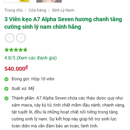
Trang chủ
/
Cửa hàng
/
Sinh Lý Nam
3 Viên kẹo A7 Alpha Seven hương chanh tăng
cường sinh lý nam chính hãng
4.8
10
trên 5
4.8/5 (Xem các đánh giá)
dựa trên
đánh giá
₫
540.000
Đóng gói: Hộp 10 viên
Xuất xứ: Mỹ
Thành phần: A7 Alpha Seven chứa các thảo dược quý như
sâm maca, cây kỳ tử, tinh chất mầm đậu nành, chanh vàng,
tật tuyết lê, đều là những hoạt chất nổi tiếng trong tăng
cường sinh lý nam. Sự kết hợp này giúp hỗ trợ sinh lực
toàn diện mà vẫn đảm bảo an toàn, lành tính.