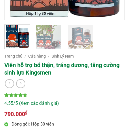
Trang chủ
/
Cửa hàng
/
Sinh Lý Nam
Viên hỗ trợ bổ thận, tráng dương, tăng cường
sinh lực Kingsmen
4.55
11
trên
4.55/5 (Xem các đánh giá)
5 dựa trên
đánh giá
₫
790.000
Đóng gói:
Hộp 30 viên