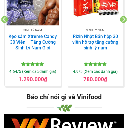
SINH LÝ NAM
SINH LÝ NAM
Kẹo sâm Xtreme Candy
Rizin Nhật Bản hộp 30
30 Viên – Tăng Cường
viên hỗ trợ tăng cường
Sinh Lý Nam Giới
sinh lý nam
Được xếp
Được xếp
4.64/5 (Xem các đánh giá)
4.9/5 (Xem các đánh giá)
hạng
4.64
hạng
4.9
5
1.290.000
₫
780.000
₫
5 sao
sao
Báo chí nói gì về Vinifood