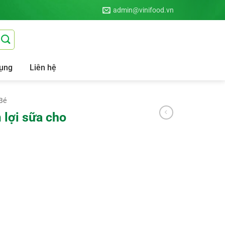
admin@vinifood.vn
ụng
Liên hệ
Bé
 lợi sữa cho