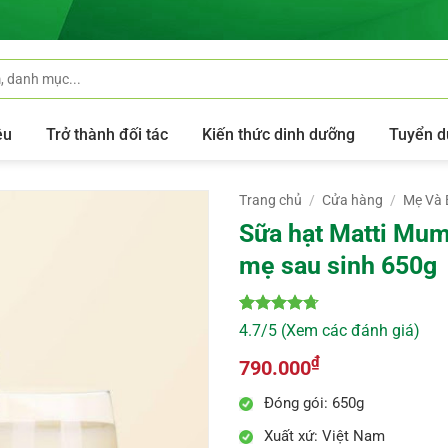
ệu
Trở thành đối tác
Kiến thức dinh dưỡng
Tuyển d
Trang chủ
/
Cửa hàng
/
Mẹ Và 
Sữa hạt Matti Mum
mẹ sau sinh 650g
4.7
10
trên 5
4.7/5 (Xem các đánh giá)
dựa trên
đánh giá
₫
790.000
Đóng gói: 650g
Xuất xứ: Việt Nam