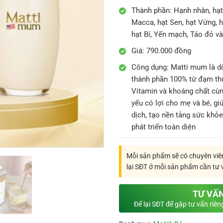
Thành phần: Hạnh nhân, hạt 
Macca, hạt Sen, hạt Vừng, h
hạt Bí, Yến mạch, Táo đỏ v
Giá: 790.000 đồng
Công dụng:
Matti mum là dò
thành phần 100% từ đạm thự
Vitamin và khoáng chất cùn
yếu có lợi cho mẹ và bé, gi
dịch, tạo nền tảng sức khỏ
phát triển toàn diện
Mỗi sản phẩm sẽ có chuyên viên
lại SĐT ở mỗi sản phẩm cần tư 
TƯ VẤ
Để lại SĐT để gặp tư vấn riê