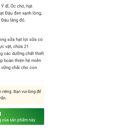
Ý dĩ, Óc chó, hạt
ạt Đậu đen xanh lòng,
à Đậu lăng đỏ
.
ng sữa hạt lợi sữa có
c vật, chứa 21
g các dưỡng chất thiết
úp hoàn thiện hệ miễn
e vững chãi cho con
 riêng. Bạn vui lòng để
vấn.
N
ng của sản phẩm này