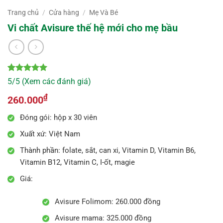
Trang chủ
/
Cửa hàng
/
Mẹ Và Bé
Vi chất Avisure thế hệ mới cho mẹ bầu
5
10
trên 5
5/5 (Xem các đánh giá)
dựa trên
đánh giá
₫
260.000
Đóng gói: hộp x 30 viên
Xuất xứ: Việt Nam
Thành phần: folate, sắt, can xi, Vitamin D, Vitamin B6,
Vitamin B12, Vitamin C, I-ốt, magie
Giá:
Avisure Folimom: 260.000 đồng
Avisure mama: 325.000 đồng