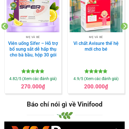
MẸ VÀ BÉ
MẸ VÀ BÉ
Viên uống Sifer – Hỗ trợ
Vi chất Avisure thế hệ
bổ sung sắt dễ hấp thụ
mới cho bé
cho bà bầu, hộp 30 gói
Được xếp
Được xếp
4.82/5 (Xem các đánh giá)
4.9/5 (Xem các đánh giá)
hạng
4.82
hạng
4.9
5
270.000
₫
200.000
₫
5 sao
sao
Báo chí nói gì về Vinifood