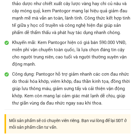
thảo dược như chiết xuất cây lược vàng hay chi củ nâu và
cây móng quỷ, kem Pantogor mang lại hiệu quả giảm đau
mạnh mẽ mà vẫn an toàn, lành tính. Công thức kết hợp tinh
tế giữa y học cổ truyền và công nghệ hiện đại giúp sản
phẩm dễ thẩm thấu và phát huy tác dụng nhanh chóng.
Khuyến mãi: Kem Pantogor hiện có giá bán 590.000 VNĐ,
miễn phí vận chuyển toàn quốc, là lựa chọn đáng tin cậy
cho người trung niên, cao tuổi và người thường xuyên vận
động mạnh.
Công dụng: Pantogor hỗ trợ giảm nhanh các cơn đau nhức
do thoái hóa khớp, viêm khớp, đau thần kinh tọa, đồng thời
giúp lưu thông máu, giảm sưng tấy và cải thiện vận động
khớp. Kem còn mang lại cảm giác mát lạnh dễ chịu, giúp
thư giãn vùng da đau nhức ngay sau khi thoa.
Mỗi sản phẩm sẽ có chuyên viên riêng. Bạn vui lòng để lại SĐT ở
mỗi sản phẩm cần tư vấn.