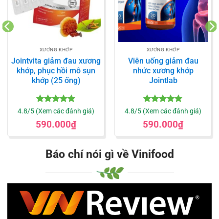
XƯƠNG KHỚP
XƯƠNG KHỚP
Jointvita giảm đau xương
Viên uống giảm đau
khớp, phục hồi mô sụn
nhức xương khớp
khớp (25 ống)
Jointlab
Được xếp
Được xếp
4.8/5 (Xem các đánh giá)
4.8/5 (Xem các đánh giá)
hạng
4.8
5
hạng
4.8
5
590.000
₫
590.000
₫
sao
sao
Báo chí nói gì về Vinifood