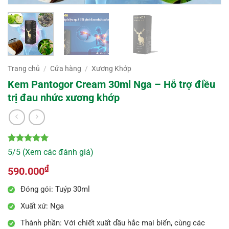
Trang chủ
/
Cửa hàng
/
Xương Khớp
Kem Pantogor Cream 30ml Nga – Hỗ trợ điều
trị đau nhức xương khớp
5
10
trên 5
5/5 (Xem các đánh giá)
dựa trên
đánh giá
₫
590.000
Đóng gói: Tuýp 30ml
Xuất xứ: Nga
Thành phần: Với chiết xuất dầu hắc mai biển, cùng các