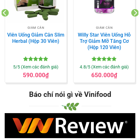
GIẢM CÂN
GIẢM CÂN
Viên Uống Giảm Cân Slim
Willy Star Viên Uống Hỗ
Herbal (Hộp 30 Viên)
Trợ Giảm Mỡ Tăng Cơ
(Hộp 120 Viên)
Được xếp
Được xếp
5/5 (Xem các đánh giá)
4.8/5 (Xem các đánh giá)
hạng
5
5
hạng
4.8
5
590.000
₫
650.000
₫
sao
sao
Báo chí nói gì về Vinifood