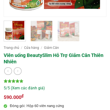
Trang chủ
/
Cửa hàng
/
Giảm Cân
Viên uống BeautySlim Hỗ Trợ Giảm Cân Thiên
Nhiên
5
10
trên 5
5/5 (Xem các đánh giá)
dựa trên
đánh giá
₫
590.000
Đóng gói: Hộp 60 viên nang cứng